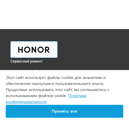
Сервисный ремонт
ВЫБЕРИ СВОЙ ГОРОД
Этот сайт использует файлы cookie для аналитики и
Диагностика ноутбука Honor в
Краснодаре
обеспечения наилучшего пользовательского опыта.
Диагностика ноутбука Honor в
Ростове-на-Дону
Продолжая использовать этот сайт, вы соглашаетесь с
Диагностика ноутбука Honor в
Нижнем Новгороде
использованием файлов cookie.
Политика
конфиденциальности
Диагностика ноутбука Honor в
Новосибирске
Диагностика ноутбука Honor в
Челябинске
Принять все
Диагностика ноутбука Honor в
Екатеринбурге
Диагностика ноутбука Honor в
Казани
Диагностика ноутбука Honor в
Уфе