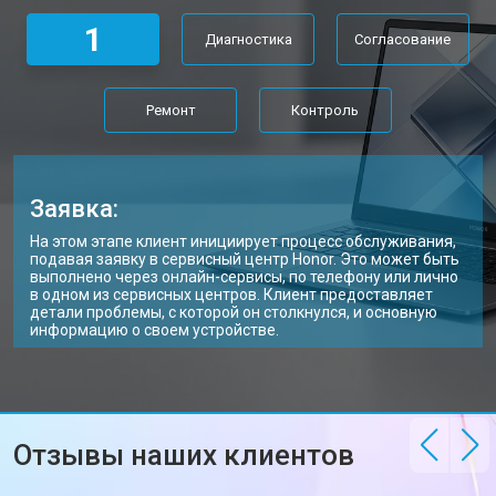
Замена Wi-Fi ноутбука Honor
от 2200 ₽
Заказать
1
Диагностика
Согласование
Ремонт цепи питания
от 3500 ₽
Заказать
Замена USB порта
от 2200 ₽
Заказать
Ремонт
Контроль
Замена звуковой карты
от 1700 ₽
Заказать
Замена кулера ноутбука Honor
от 2600 ₽
Заказать
Заявка:
Замена микрофона
от 2600 ₽
Заказать
На этом этапе клиент инициирует процесс обслуживания,
подавая заявку в сервисный центр Honor. Это может быть
Замена оперативной памяти
от 1100 ₽
Заказать
выполнено через онлайн-сервисы, по телефону или лично
в одном из сервисных центров. Клиент предоставляет
детали проблемы, с которой он столкнулся, и основную
Прошивка BIOS ноутбука Honor
от 1500 ₽
Заказать
информацию о своем устройстве.
Замена северного моста
от 3500 ₽
Заказать
Ремонт петель ноутбука Honor
от 3990 ₽
Заказать
Отзывы наших клиентов