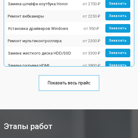
Замена шлейфа ноутбука Honor
от 2700 ₽
Заказать
Ремонт вебкамеры
от 2250 ₽
Заказать
Установка драйверов Windows
от 950 ₽
Заказать
Ремонт мультиконтроллера
от 2300 ₽
Заказать
Замена жесткого диска HDD/SSD
от 3300 ₽
Заказать
Замена разъема HDMI
от 3800 ₽
Заказать
Замена тачпада ноутбука Honor
от 1500 ₽
Заказать
Показать весь прайс
Замена клавиатуры
от 2900 ₽
Заказать
Замена аккумулятора
от 1200 ₽
Заказать
Замена материнской платы
от 2300 ₽
Заказать
Этапы работ
Замена матрицы ноутбука Honor
от 2300 ₽
Заказать