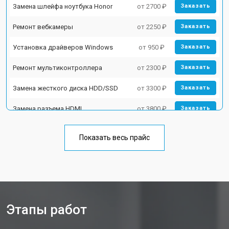
Замена шлейфа ноутбука Honor
от 2700 ₽
Заказать
Ремонт вебкамеры
от 2250 ₽
Заказать
Установка драйверов Windows
от 950 ₽
Заказать
Ремонт мультиконтроллера
от 2300 ₽
Заказать
Замена жесткого диска HDD/SSD
от 3300 ₽
Заказать
Замена разъема HDMI
от 3800 ₽
Заказать
Замена тачпада ноутбука Honor
от 1500 ₽
Заказать
Показать весь прайс
Замена клавиатуры
от 2900 ₽
Заказать
Замена аккумулятора
от 1200 ₽
Заказать
Замена материнской платы
от 2300 ₽
Заказать
Этапы работ
Замена матрицы ноутбука Honor
от 2300 ₽
Заказать