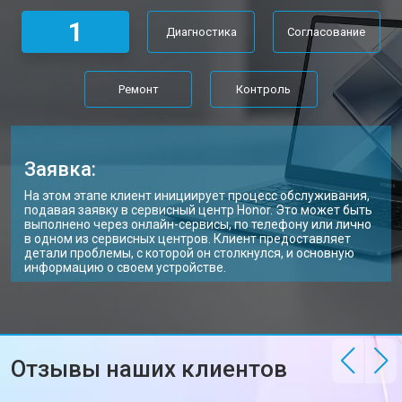
Замена Wi-Fi ноутбука Honor
от 2200 ₽
Заказать
1
Диагностика
Согласование
Ремонт цепи питания
от 3500 ₽
Заказать
Замена USB порта
от 2200 ₽
Заказать
Ремонт
Контроль
Замена звуковой карты
от 1700 ₽
Заказать
Замена кулера ноутбука Honor
от 2600 ₽
Заказать
Заявка:
Замена микрофона
от 2600 ₽
Заказать
На этом этапе клиент инициирует процесс обслуживания,
подавая заявку в сервисный центр Honor. Это может быть
Замена оперативной памяти
от 1100 ₽
Заказать
выполнено через онлайн-сервисы, по телефону или лично
в одном из сервисных центров. Клиент предоставляет
детали проблемы, с которой он столкнулся, и основную
Прошивка BIOS ноутбука Honor
от 1500 ₽
Заказать
информацию о своем устройстве.
Замена северного моста
от 3500 ₽
Заказать
Ремонт петель ноутбука Honor
от 3990 ₽
Заказать
Отзывы наших клиентов