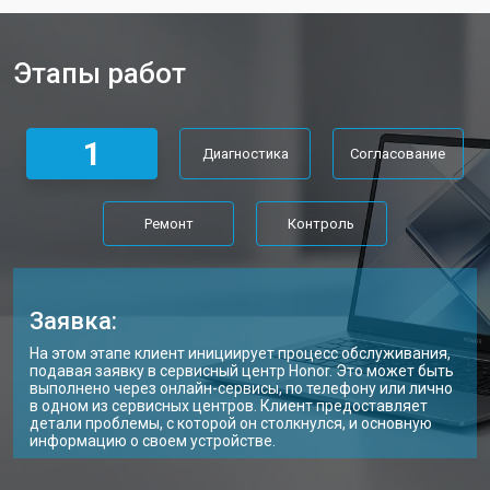
Замена материнской платы
от 2300 ₽
Заказать
Этапы работ
Замена матрицы ноутбука Honor
от 2300 ₽
Заказать
Замена Wi-Fi ноутбука Honor
от 2200 ₽
Заказать
1
Диагностика
Согласование
Ремонт цепи питания
от 3500 ₽
Заказать
Замена USB порта
от 2200 ₽
Заказать
Ремонт
Контроль
Замена звуковой карты
от 1700 ₽
Заказать
Замена кулера ноутбука Honor
от 2600 ₽
Заказать
Заявка:
Замена микрофона
от 2600 ₽
Заказать
На этом этапе клиент инициирует процесс обслуживания,
подавая заявку в сервисный центр Honor. Это может быть
Замена оперативной памяти
от 1100 ₽
Заказать
выполнено через онлайн-сервисы, по телефону или лично
в одном из сервисных центров. Клиент предоставляет
детали проблемы, с которой он столкнулся, и основную
Прошивка BIOS ноутбука Honor
от 1500 ₽
Заказать
информацию о своем устройстве.
Замена северного моста
от 3500 ₽
Заказать