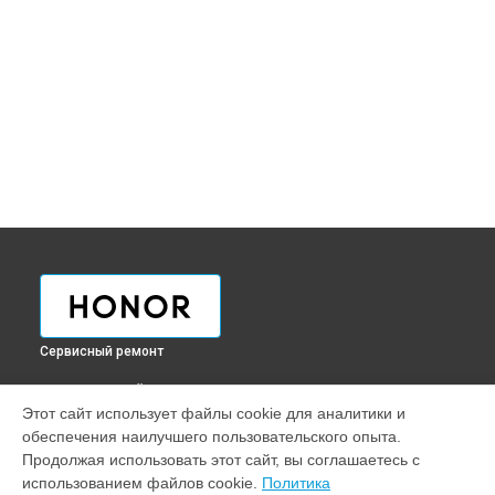
Сервисный ремонт
ВЫБЕРИ СВОЙ ГОРОД
Этот сайт использует файлы cookie для аналитики и
Ремонт вебкамеры ноутбука Honor в
Краснодаре
обеспечения наилучшего пользовательского опыта.
Ремонт вебкамеры ноутбука Honor в
Ростове-на-Дону
Продолжая использовать этот сайт, вы соглашаетесь с
Ремонт вебкамеры ноутбука Honor в
Нижнем Новгороде
использованием файлов cookie.
Политика