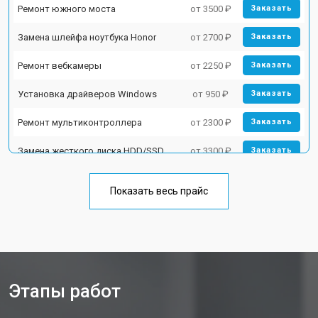
Ремонт южного моста
от 3500 ₽
Заказать
Замена шлейфа ноутбука Honor
от 2700 ₽
Заказать
Ремонт вебкамеры
от 2250 ₽
Заказать
Установка драйверов Windows
от 950 ₽
Заказать
Ремонт мультиконтроллера
от 2300 ₽
Заказать
Замена жесткого диска HDD/SSD
от 3300 ₽
Заказать
Замена разъема HDMI
от 3800 ₽
Заказать
Показать весь прайс
Замена тачпада ноутбука Honor
от 1500 ₽
Заказать
Замена клавиатуры
от 2900 ₽
Заказать
Замена аккумулятора
от 1200 ₽
Заказать
Этапы работ
Замена материнской платы
от 2300 ₽
Заказать