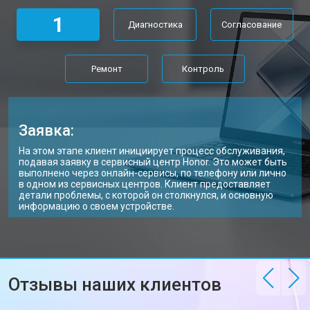
Замена матрицы ноутбука Honor
от 2300 ₽
Заказать
1
Диагностика
Согласование
Замена Wi-Fi ноутбука Honor
от 2200 ₽
Заказать
Ремонт цепи питания
от 3500 ₽
Заказать
Ремонт
Контроль
Замена USB порта
от 2200 ₽
Заказать
Замена кулера ноутбука Honor
от 2600 ₽
Заказать
Заявка:
Замена микрофона
от 2600 ₽
Заказать
На этом этапе клиент инициирует процесс обслуживания,
подавая заявку в сервисный центр Honor. Это может быть
Замена оперативной памяти
от 1100 ₽
Заказать
выполнено через онлайн-сервисы, по телефону или лично
в одном из сервисных центров. Клиент предоставляет
детали проблемы, с которой он столкнулся, и основную
Прошивка BIOS ноутбука Honor
от 1500 ₽
Заказать
информацию о своем устройстве.
Замена северного моста
от 3500 ₽
Заказать
Ремонт петель ноутбука Honor
от 3990 ₽
Заказать
Отзывы наших клиентов