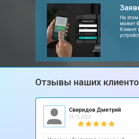
Заяв
Замена Wi-Fi планшета Honor
На этом
может б
Клиент 
устройс
Замена материнской платы
Замена кнопок планшета Honor
Отзывы наших клиент
Свиридов Дмитрий
25.12.2023