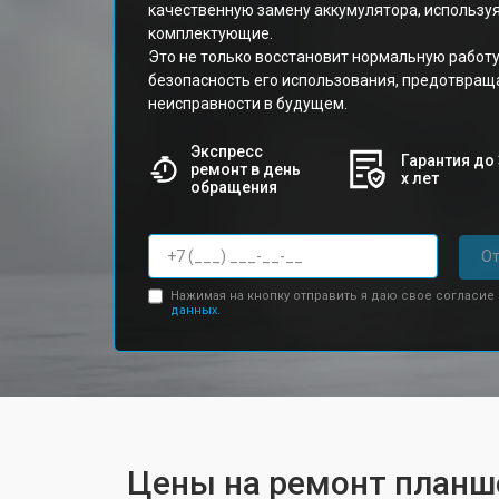
качественную замену аккумулятора, использу
комплектующие.
Это не только восстановит нормальную работу
безопасность его использования, предотвра
неисправности в будущем.
Экспресс
Гарантия до 
ремонт в день
х лет
обращения
От
Нажимая на кнопку отправить я даю свое согласие
данных.
Цены на ремонт планш