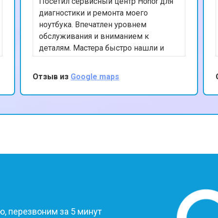
Посетил сервисный центр Honor для
диагностики и ремонта моего
ноутбука. Впечатлен уровнем
обслуживания и вниманием к
деталям. Мастера быстро нашли и
устранили проблему, а также
предоставили полезные советы по
Отзыв из
Google maps
уходу за устройством. Ценю ваш
профессионализм и рекомендую
данный сервис.
?
, перезвоним за 5 минут