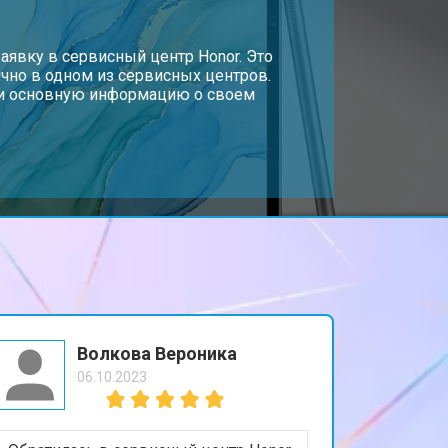
т 1700 ₽
аявку в сервисный центр Honor. Это
Заказать
чно в одном из сервисных центров.
, и основную информацию о своем
т 3200 ₽
Заказать
т 1750 ₽
Заказать
Волкова Вероника
06.10.2023