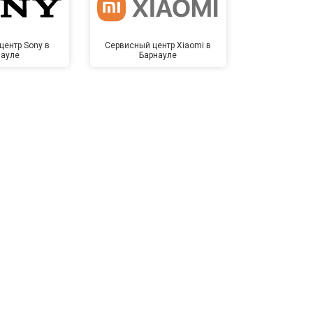
центр Sony в
Сервисный центр Xiaomi в
Сервисный 
науле
Барнауле
Бар