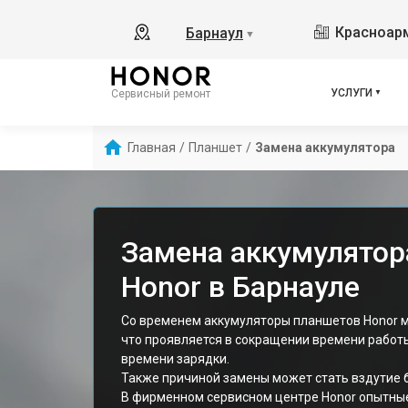
Красноарм
Барнаул
▼
УСЛУГИ
Сервисный ремонт
Главная
/
Планшет
/
Замена аккумулятора
Замена аккумулятор
Honor в Барнауле
Со временем аккумуляторы планшетов Honor м
что проявляется в сокращении времени работ
времени зарядки.
Также причиной замены может стать вздутие б
В фирменном сервисном центре Honor опытны