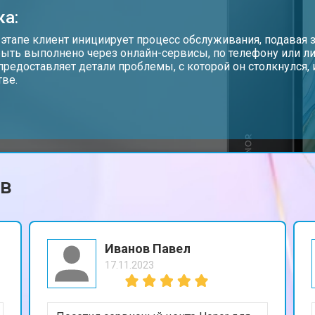
ка:
от 60 мин
о
 этапе клиент инициирует процесс обслуживания, подавая з
ыть выполнено через онлайн-сервисы, по телефону или ли
предоставляет детали проблемы, с которой он столкнулся
тве.
от 60 мин
о
от 70 мин
о
ов
Иванов Павел
17.11.2023