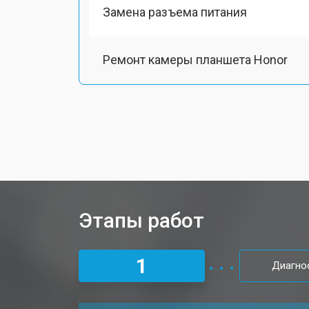
Замена разъема питания
Ремонт камеры планшета Honor
Чистка от пыли планшета Honor
Замена стекла планшета Honor
Замена динамика
Этапы работ
Замена задней крышки
1
Диагно
Замена дисплея (экрана)