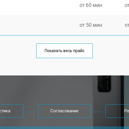
от 60 мин
о
от 50 мин
о
от 70 мин
о
Показать весь прайс
от 50 мин
о
от 80 мин
о
от 50 мин
о
стика
Согласование
Р
от 90 мин
о