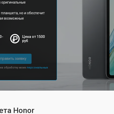
я оригинальные
 планшета, но и обеспечит
щая возможные
3-
Цена от 1500
руб
править заявку
 на обработку моих
персональных
ета Honor