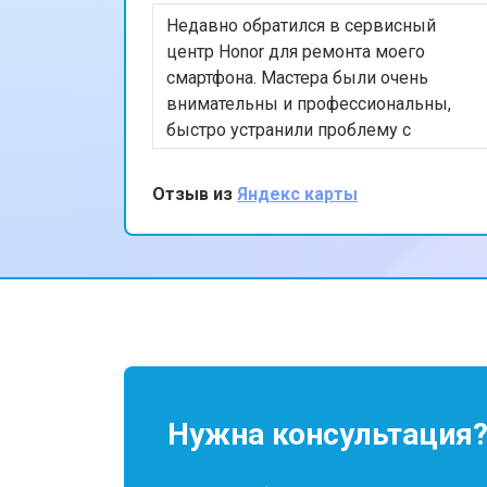
Недавно обратился в сервисный
центр Honor для ремонта моего
смартфона. Мастера были очень
внимательны и профессиональны,
быстро устранили проблему с
экраном. Я впечатлён качеством
обслуживания и скоростью
Отзыв из
Яндекс карты
выполнения работы. Мой телефон
теперь работает безупречно. Спасибо
за отличную работу!
Нужна консультация