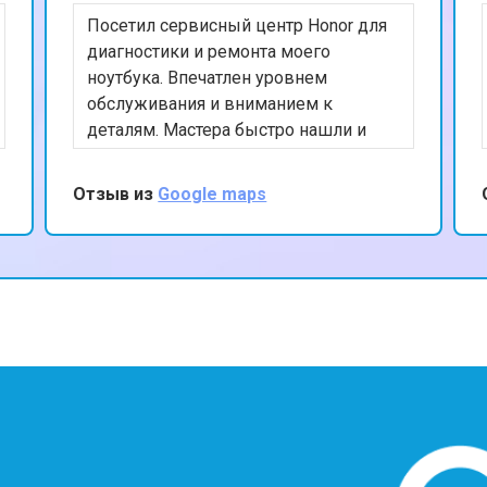
Посетил сервисный центр Honor для
диагностики и ремонта моего
ноутбука. Впечатлен уровнем
обслуживания и вниманием к
деталям. Мастера быстро нашли и
устранили проблему, а также
предоставили полезные советы по
Отзыв из
Google maps
уходу за устройством. Ценю ваш
профессионализм и рекомендую
данный сервис.
?