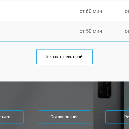
от 60 мин
о
от 50 мин
о
от 70 мин
о
Показать весь прайс
от 50 мин
о
от 80 мин
о
от 50 мин
о
стика
Согласование
Р