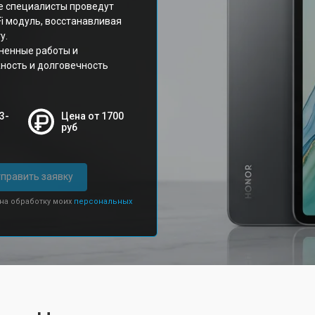
е специалисты проведут
i модуль, восстанавливая
у.
ненные работы и
ность и долговечность
3-
Цена от 1700
руб
править заявку
 на обработку моих
персональных