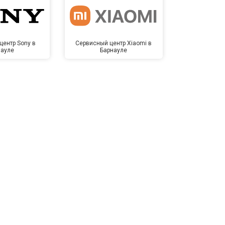
центр Sony в
Сервисный центр Xiaomi в
Сервисный 
науле
Барнауле
Бар