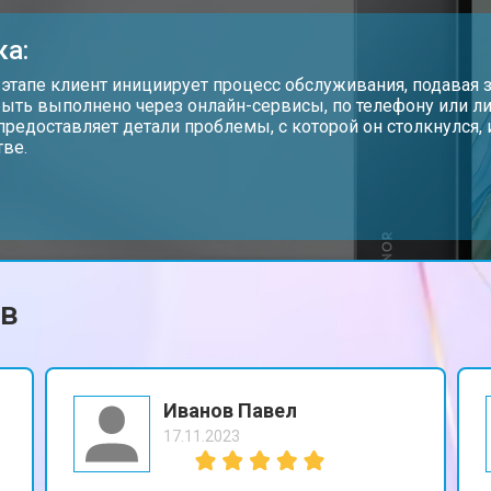
от 90 мин
о
ка:
от 50 мин
о
 этапе клиент инициирует процесс обслуживания, подавая з
ыть выполнено через онлайн-сервисы, по телефону или ли
предоставляет детали проблемы, с которой он столкнулся
тве.
от 60 мин
о
от 70 мин
о
ов
Иванов Павел
17.11.2023