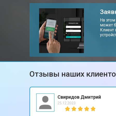
Замена дисплея (экрана)
Заяв
Замена аккумулятора
На этом
может б
Клиент 
устройс
Замена материнской платы
Замена кнопок планшета Honor
Отзывы наших клиент
Свиридов Дмитрий
25.12.2023