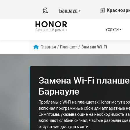
Красноарм
Барнаул
▼
УСЛУГИ
Сервисный ремонт
Главная
/
Планшет
/
Замена Wi-Fi
Замена Wi-Fi планше
Барнауле
Проблемы с Wi-Fi на планшетах Honor могут во
включая программные сбои или аппаратные не
Симптомы, указывающие на необходимость зам
включают слабый сигнал, частые разрывы сое
отсутствие доступа к сети.