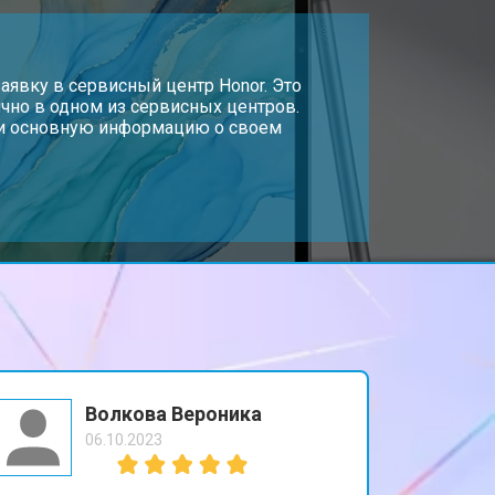
т 3200 ₽
Заказать
т 1500 ₽
аявку в сервисный центр Honor. Это
Заказать
чно в одном из сервисных центров.
, и основную информацию о своем
т 3200 ₽
Заказать
т 1750 ₽
Заказать
Волкова Вероника
06.10.2023