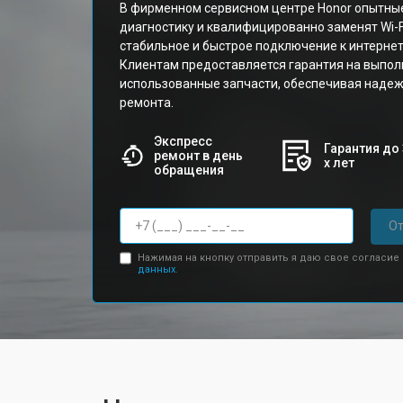
В фирменном сервисном центре Honor опытны
диагностику и квалифицированно заменят Wi-F
стабильное и быстрое подключение к интернет
Клиентам предоставляется гарантия на выпол
использованные запчасти, обеспечивая надеж
ремонта.
Экспресс
Гарантия до 
ремонт в день
х лет
обращения
От
Нажимая на кнопку отправить я даю свое согласие
данных.