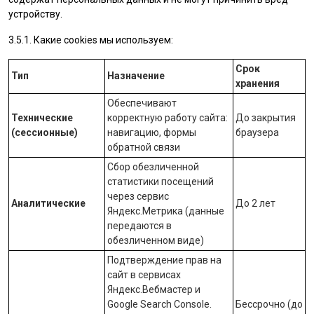
устройству.
3.5.1. Какие cookies мы используем:
Срок
Тип
Назначение
хранения
Обеспечивают
Технические
корректную работу сайта:
До закрытия
(сессионные)
навигацию, формы
браузера
обратной связи
Сбор обезличенной
статистики посещений
через сервис
Аналитические
До 2 лет
Яндекс.Метрика
(данные
передаются в
обезличенном виде)
Подтверждение прав на
сайт в сервисах
Яндекс.Вебмастер
и
Google Search Console
.
Бессрочно (до