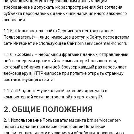
получившим доступ к персональным данным лицом
требование не допускать их распространения без согласия
субъекта персональных данных или наличия иного законного
основания.
1.1.5. «
Пользователь
сайта Сервисного центра» (далее
Пользователь
)» – лицо, имеющее доступ к Сайту, посредством
сети Интернет и использующее Сайт
brn.servicecenter-honor.ru
.
1.1.6. «Cookies» — небольшой фрагмент данных, отправленный
веб-сервером и хранимый на компьютере
Пользователя
,
который веб-клиент или веб-браузер каждый раз пересылает
веб-серверу в HTTP-запросе при попытке открыть страницу
соответствующего сайта.
1.1.7. «IP-адрес» — уникальный сетевой адрес узла в
компьютерной сети, построенной по протоколу IP.
2. ОБЩИЕ ПОЛОЖЕНИЯ
2.1. Использование
Пользователем
сайта
brn.servicecenter-
honor.ru
означает согласие с настоящей Политикой
конфиденциальности и условиями обработки персональных