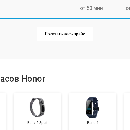
от 50 мин
о
от 60 мин
о
Показать весь прайс
от 40 мин
о
от 50 мин
о
асов Honor
от 50 мин
о
от 70 мин
о
Band 5 Sport
Band 4
от 50 мин
о