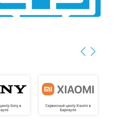
центр Sony в
Сервисный центр Xiaomi в
Сервисный 
науле
Барнауле
Бар