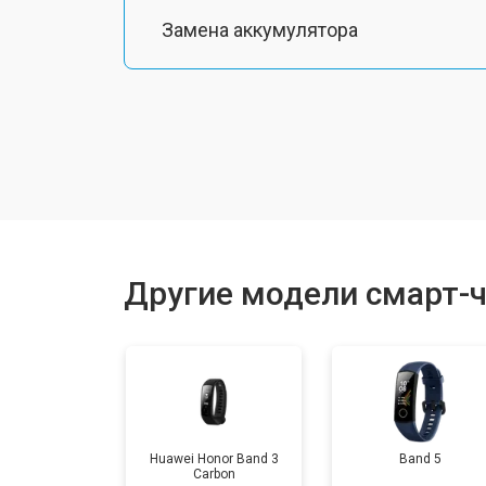
Замена аккумулятора
Замена экрана
Замена шлейфа матрицы
Замена микрофона
Другие модели смарт-ч
Замена кнопки включения
Замена Wi-Fi
Huawei Honor Band 3
Band 5
Carbon
Замена Bluetooth