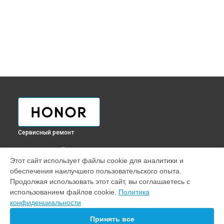
Сервисный ремонт
ВЫБЕРИ СВОЙ ГОРОД
Этот сайт использует файлы cookie для аналитики и
Замена Wi-Fi смарт-часов Honor в
Краснодаре
обеспечения наилучшего пользовательского опыта.
Замена Wi-Fi смарт-часов Honor в
Ростове-на-Дону
Продолжая использовать этот сайт, вы соглашаетесь с
Замена Wi-Fi смарт-часов Honor в
Нижнем Новгороде
использованием файлов cookie.
Политика
конфиденциальности
Замена Wi-Fi смарт-часов Honor в
Новосибирске
Замена Wi-Fi смарт-часов Honor в
Челябинске
Принять все