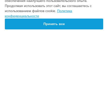
обеспечения наилучшего пользовательского опыта.
Ноутбук
Продолжая использовать этот сайт, вы соглашаетесь с
Телефон
использованием файлов cookie.
Политика
Смарт-часы
конфиденциальности
Наушники
Планшет
Принять все
Ультрабук
СТРАНИЦЫ
Цены
Гарантия
Доставка
Контакты
Карта сайта
КОНТАКТЫ
+7 (800) 302-30-78
Ежедневно с 09:00 до 21:00
г. Барнаул, Красноармейский проспект, 47А
info@servicecenter-honor.ru
Политика конфиденциальности