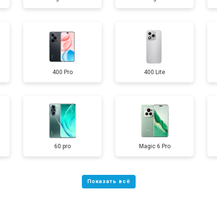
от 40 мин
о
от 70 мин
о
400 Pro
400 Lite
от 60 мин
о
от 60 мин
о
60 pro
Magic 6 Pro