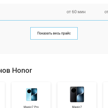
от 60 мин
о
от 50 мин
о
Показать весь прайс
от 70 мин
о
от 50 мин
о
нов Honor
от 40 мин
о
от 80 мин
о
Magic7 Pro
Magic7