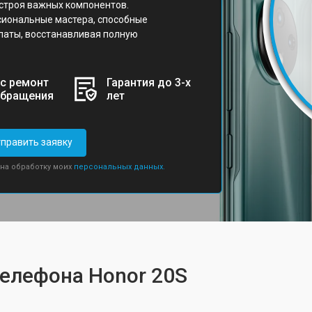
 строя важных компонентов.
сиональные мастера, способные
латы, восстанавливая полную
с ремонт
Гарантия до 3-х
обращения
лет
править заявку
 на обработку моих
персональных данных.
телефона Honor 20S