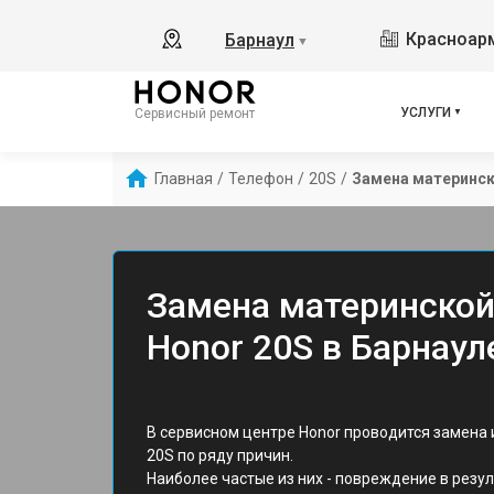
Красноарм
Барнаул
▼
УСЛУГИ
Сервисный ремонт
Главная
/
Телефон
/
20S
/
Замена материнс
Замена материнской
Honor 20S в Барнаул
В сервисном центре Honor проводится замена
20S по ряду причин.
Наиболее частые из них - повреждение в резу