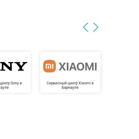
центр Sony в
Сервисный центр Xiaomi в
Сервисный 
науле
Барнауле
Бар