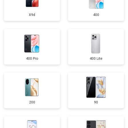
X9d
400
400 Pro
400 Lite
200
90