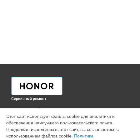
Сервисный ремонт
ВЫБЕРИ СВОЙ ГОРОД
Этот сайт использует файлы cookie для аналитики и
Ремонт телефона 30 Lite Honor в
Краснодаре
обеспечения наилучшего пользовательского опыта.
Ремонт телефона 30 Lite Honor в
Ростове-на-Дону
Продолжая использовать этот сайт, вы соглашаетесь с
Ремонт телефона 30 Lite Honor в
Нижнем Новгороде
использованием файлов cookie.
Политика