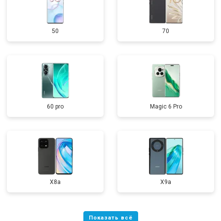
50
70
60 pro
Magic 6 Pro
X8a
X9a