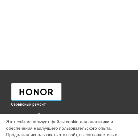
Сервисный ремонт
ВЫБЕРИ СВОЙ ГОРОД
Этот сайт использует файлы cookie для аналитики и
Ремонт микрофона телефона Honor в
Краснодаре
обеспечения наилучшего пользовательского опыта.
Ремонт микрофона телефона Honor в
Ростове-на-Дону
Продолжая использовать этот сайт, вы соглашаетесь с