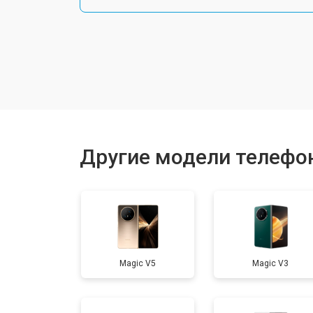
Замена шлейфа
Замена разъема питания
Ремонт камеры
Другие модели телефо
Замена материнской платы
Замена задней крышки
Magic V5
Magic V3
Замена дисплея (экрана)