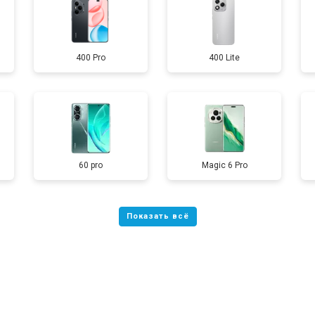
от 60 мин
о
400 Pro
400 Lite
от 50 мин
о
от 90 мин
о
от 40 мин
о
60 pro
Magic 6 Pro