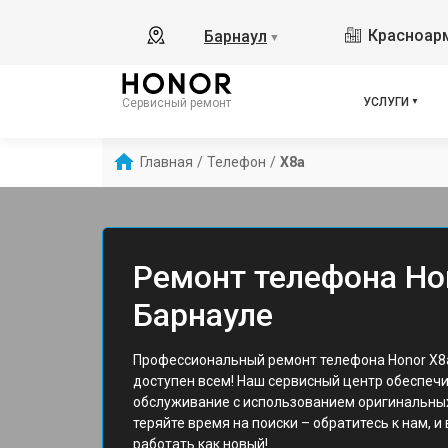
Красноарм
Барнаул
▼
УСЛУГИ
Сервисный ремонт
Главная
/
Телефон
/
X8a
Ремонт телефона Ho
Барнауле
Профессиональный ремонт телефона Honor X8a
доступен всем! Наш сервисный центр обеспеч
обслуживание с использованием оригинальных
теряйте время на поиски – обратитесь к нам, и
работать как новый!