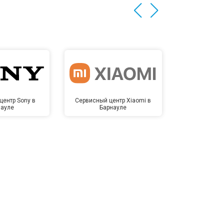
центр Sony в
Сервисный центр Xiaomi в
Сервисный 
науле
Барнауле
Бар