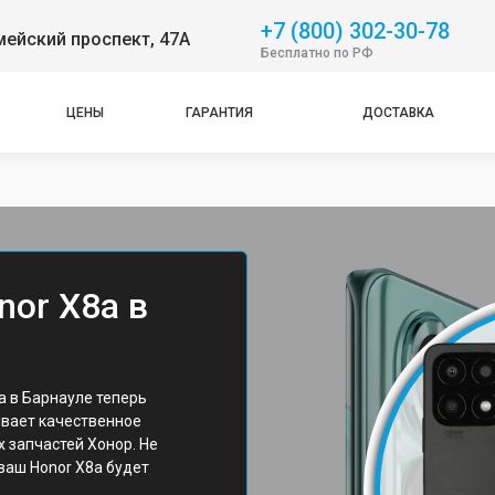
+7 (800) 302-30-78
ейский проспект, 47А
Бесплатно по РФ
ЦЕНЫ
ГАРАНТИЯ
ДОСТАВКА
nor X8a в
 в Барнауле теперь
ивает качественное
 запчастей Хонор. Не
 ваш Honor X8a будет