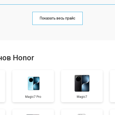
от 70 мин
о
Показать весь прайс
от 50 мин
о
от 70 мин
о
нов Honor
от 60 мин
о
от 60 мин
о
Magic7 Pro
Magic7
от 60 мин
о