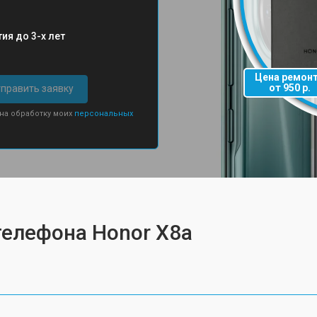
ия до 3-х лет
Цена ремон
от 950 р.
править заявку
 на обработку моих
персональных
телефона Honor X8a