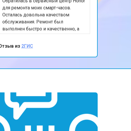
Обратилась в сервисный центр Honor
т 1450 ₽
Заказать
для ремонта моих смарт-часов.
Осталась довольна качеством
обслуживания. Ремонт был
выполнен быстро и качественно, а
персонал был очень вежлив и
отзывчив. Спасибо за вашу помощь и
Отзыв из
2ГИС
внимание к клиентам!