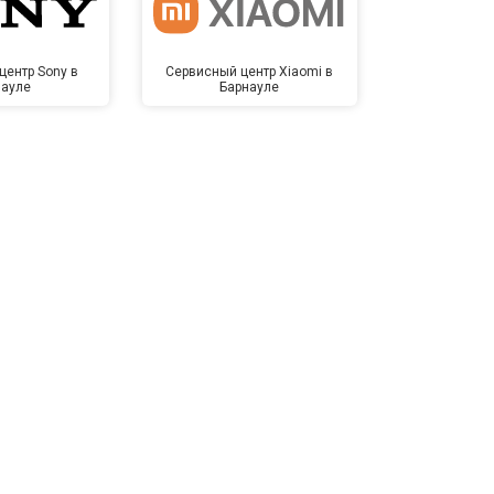
центр Sony в
Сервисный центр Xiaomi в
Сервисный 
науле
Барнауле
Бар