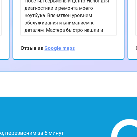
Посетил сервисный центр Honor для
от 60 мин
о
диагностики и ремонта моего
ноутбука. Впечатлен уровнем
обслуживания и вниманием к
деталям. Мастера быстро нашли и
устранили проблему, а также
предоставили полезные советы по
Отзыв из
Google maps
уходу за устройством. Ценю ваш
профессионализм и рекомендую
данный сервис.
?
, перезвоним за 5 минут