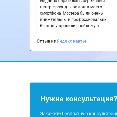
Недавно обратился в сервисный
Замена жесткого диска HDD/SSD
центр Honor для ремонта моего
смартфона. Мастера были очень
внимательны и профессиональны,
быстро устранили проблему с
экраном. Я впечатлён качеством
обслуживания и скоростью
Отзыв из
Яндекс карты
выполнения работы. Мой телефон
теперь работает безупречно. Спасибо
за отличную работу!
Нужна консультация
Закажите бесплатную консультацию