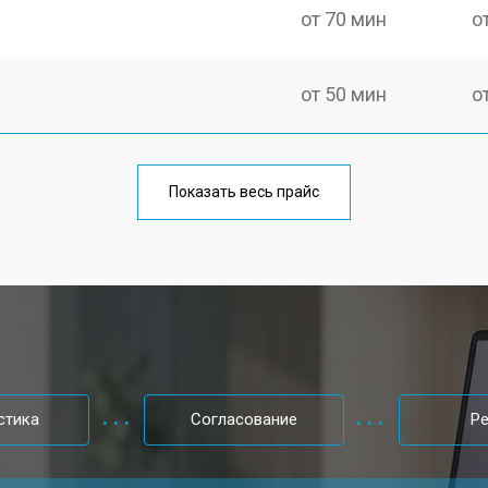
от 70 мин
о
от 50 мин
о
от 70 мин
о
Показать весь прайс
от 60 мин
о
от 70 мин
о
от 50 мин
о
стика
Согласование
Р
от 60 мин
о