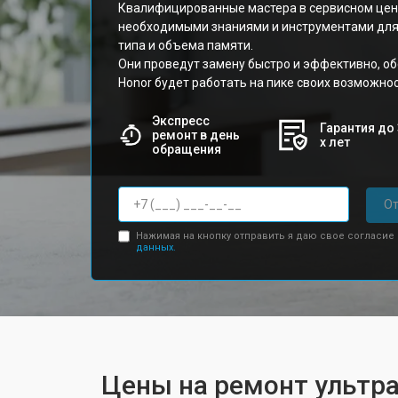
Квалифицированные мастера в сервисном це
необходимыми знаниями и инструментами дл
типа и объема памяти.
Они проведут замену быстро и эффективно, об
Honor будет работать на пике своих возможнос
Экспресс
Гарантия до 
ремонт в день
х лет
обращения
От
Нажимая на кнопку отправить я даю свое согласие
данных.
Цены на ремонт ультра