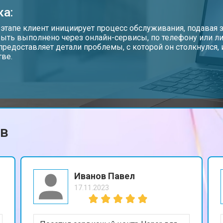
ка:
от 70 мин
о
 этапе клиент инициирует процесс обслуживания, подавая з
ыть выполнено через онлайн-сервисы, по телефону или ли
предоставляет детали проблемы, с которой он столкнулся
тве.
от 50 мин
о
от 70 мин
о
ов
от 50 мин
о
от 110 мин
о
Иванов Павел
17.11.2023
от 60 мин
о