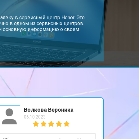
т 1950 ₽
аявку в сервисный центр Honor. Это
Заказать
чно в одном из сервисных центров.
, и основную информацию о своем
т 1950 ₽
Заказать
т 1850 ₽
Заказать
т 1750 ₽
Заказать
т 3950 ₽
Заказать
Волкова Вероника
06.10.2023
т 2750 ₽
Заказать