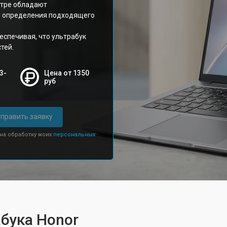
нтре обладают
я определения подходящего
еспечивая, что ультрабук
тей.
3-
Цена от 1350
руб
править заявку
 на обработку моих
персональных
бука Honor