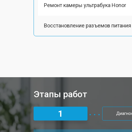
Ремонт камеры ультрабука Honor
Восстановление разъемов питания
Чистка от пыли ультрабука Honor
Замена тачпада ультрабука Honor
Замена клавиатуры
Этапы работ
Замена аккумулятора
1
Диагно
Установка видеокарты